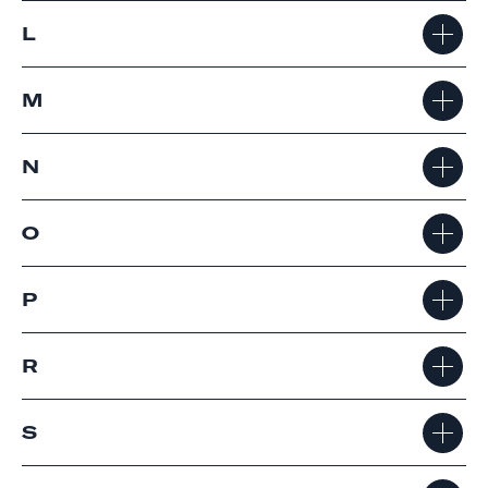
L
M
N
O
P
R
S