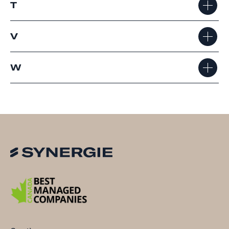
T
V
W