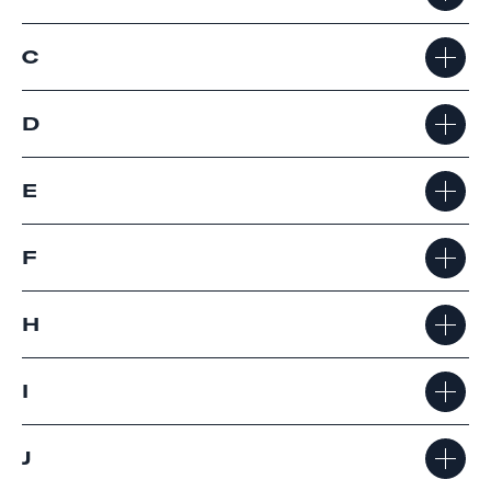
C
D
E
F
H
I
J