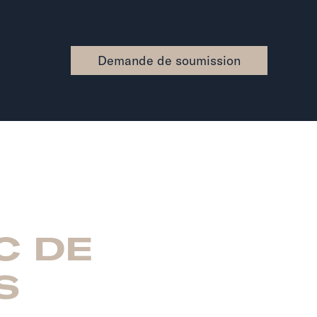
Demande de soumission
C DE
S