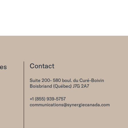
Contact
res
Suite 200- 580 boul. du Curé-Boivin
Boisbriand (Québec) J7G 2A7
+1 (855) 939-5757
communications@synergiecanada.com